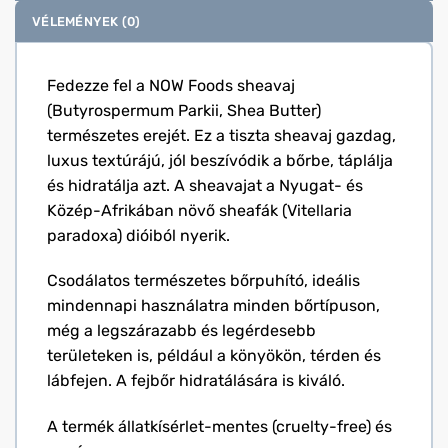
VÉLEMÉNYEK (0)
Fedezze fel a NOW Foods sheavaj
(Butyrospermum Parkii, Shea Butter)
természetes erejét. Ez a tiszta sheavaj gazdag,
luxus textúrájú, jól beszívódik a bőrbe, táplálja
és hidratálja azt. A sheavajat a Nyugat- és
Közép-Afrikában növő sheafák (Vitellaria
paradoxa) dióiból nyerik.
Csodálatos természetes bőrpuhító, ideális
mindennapi használatra minden bőrtípuson,
még a legszárazabb és legérdesebb
területeken is, például a könyökön, térden és
lábfejen. A fejbőr hidratálására is kiváló.
A termék állatkísérlet-mentes (cruelty-free) és