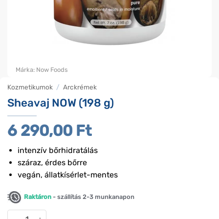
Márka:
Now Foods
Kozmetikumok
/
Arckrémek
Sheavaj NOW (198 g)
6 290,00
Ft
intenzív bőrhidratálás
száraz, érdes bőrre
vegán, állatkísérlet-mentes
Raktáron
- szállítás 2-3 munkanapon
Sheavaj NOW (198 g) mennyiség