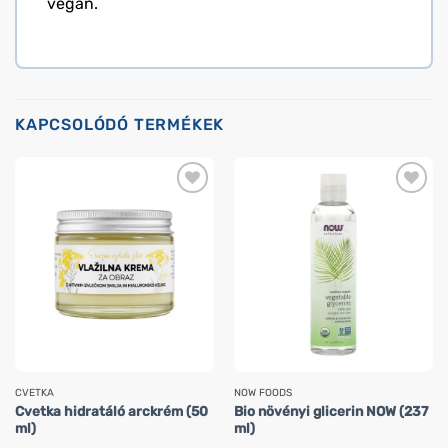
vegán.
KAPCSOLÓDÓ TERMÉKEK
CVETKA
NOW FOODS
Cvetka hidratáló arckrém (50
Bio növényi glicerin NOW (237
ml)
ml)