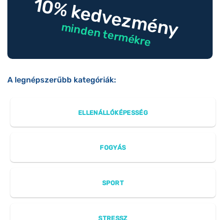
10% kedvezmény
minden termékre
A legnépszerűbb kategóriák:
ELLENÁLLÓKÉPESSÉG
FOGYÁS
SPORT
STRESSZ