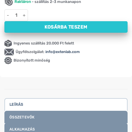
Raktáron
- szállítás 2-3 munkanapon
Psyllium – útifűmaghéj 95% HiFOOD (500 g) mennyiség
KOSÁRBA TESZEM
Ingyenes szállítás 20.000 Ft felett
Ügyfélszolgálat:
info@extenlab.com
Bizonyított minőség
LEÍRÁS
ÖSSZETEVŐK
ALKALMAZÁS