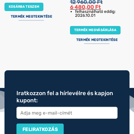
12 960,00
Ft
Original
Current
6 480,00
Ft
KOSÁRBA TESZEM
price
price
felhasználható eddig:
was:
is:
2026.10.01
TERMÉK MEGTEKINTÉSE
12
6
960,00 Ft.
480,00 Ft.
TERMÉK MEGVÁSÁRLÁSA
TERMÉK MEGTEKINTÉSE
Iratkozzon fel a hírlevélre és kapjon
kupont: