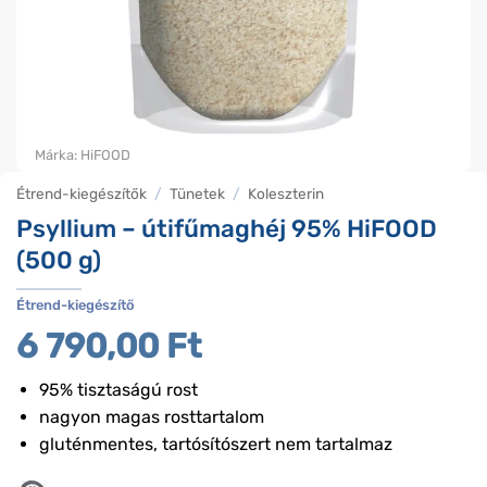
Márka:
HiFOOD
Étrend-kiegészítők
/
Tünetek
/
Koleszterin
Psyllium – útifűmaghéj 95% HiFOOD
(500 g)
Étrend-kiegészítő
6 790,00
Ft
95% tisztaságú rost
nagyon magas rosttartalom
gluténmentes, tartósítószert nem tartalmaz