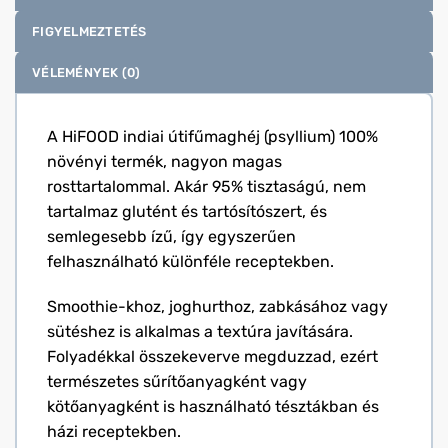
FIGYELMEZTETÉS
VÉLEMÉNYEK (0)
A HiFOOD indiai útifűmaghéj (psyllium) 100%
növényi termék, nagyon magas
rosttartalommal. Akár 95% tisztaságú, nem
tartalmaz glutént és tartósítószert, és
semlegesebb ízű, így egyszerűen
felhasználható különféle receptekben.
Smoothie-khoz, joghurthoz, zabkásához vagy
sütéshez is alkalmas a textúra javítására.
Folyadékkal összekeverve megduzzad, ezért
természetes sűrítőanyagként vagy
kötőanyagként is használható tésztákban és
házi receptekben.