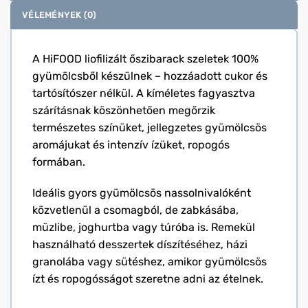
VÉLEMÉNYEK (0)
A HiFOOD liofilizált őszibarack szeletek 100%
gyümölcsből készülnek – hozzáadott cukor és
tartósítószer nélkül. A kíméletes fagyasztva
szárításnak köszönhetően megőrzik
természetes színüket, jellegzetes gyümölcsös
aromájukat és intenzív ízüket, ropogós
formában.
Ideális gyors gyümölcsös nassolnivalóként
közvetlenül a csomagból, de zabkásába,
müzlibe, joghurtba vagy túróba is. Remekül
használható desszertek díszítéséhez, házi
granolába vagy sütéshez, amikor gyümölcsös
ízt és ropogósságot szeretne adni az ételnek.