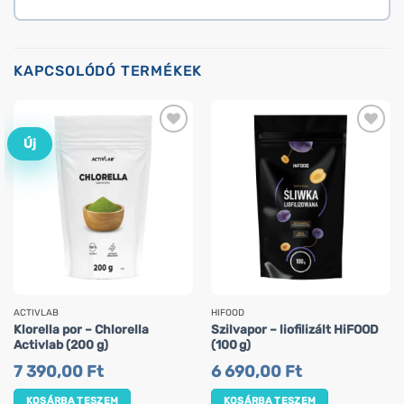
KAPCSOLÓDÓ TERMÉKEK
Új
ACTIVLAB
HIFOOD
Klorella por – Chlorella
Szilvapor – liofilizált HiFOOD
Activlab (200 g)
(100 g)
7 390,00
Ft
6 690,00
Ft
KOSÁRBA TESZEM
KOSÁRBA TESZEM