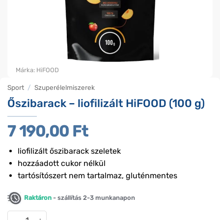
Márka:
HiFOOD
Sport
/
Szuperélelmiszerek
Őszibarack – liofilizált HiFOOD (100 g)
7 190,00
Ft
liofilizált őszibarack szeletek
hozzáadott cukor nélkül
tartósítószert nem tartalmaz, gluténmentes
Raktáron
- szállítás 2-3 munkanapon
Őszibarack - liofilizált HiFOOD (100 g) mennyiség