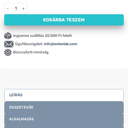
Omega-3 kutyáknak és macskáknak NOW Pets (180 lágyzselati
KOSÁRBA TESZEM
Ingyenes szállítás 20.000 Ft felett
Ügyfélszolgálat:
info@extenlab.com
Bizonyított minőség
LEÍRÁS
ÖSSZETEVŐK
ALKALMAZÁS