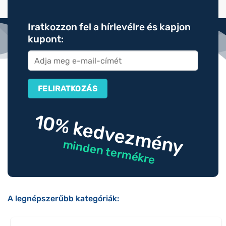
Iratkozzon fel a hírlevélre és kapjon
kupont:
10% kedvezmény
minden termékre
A legnépszerűbb kategóriák: