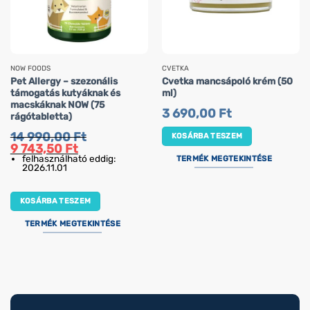
NOW FOODS
CVETKA
Pet Allergy – szezonális
Cvetka mancsápoló krém (50
támogatás kutyáknak és
ml)
macskáknak NOW (75
3 690,00
Ft
rágótabletta)
14 990,00
Ft
KOSÁRBA TESZEM
Original
Current
9 743,50
Ft
price
price
felhasználható eddig:
TERMÉK MEGTEKINTÉSE
was:
is:
2026.11.01
14
9
990,00 Ft.
743,50 Ft.
KOSÁRBA TESZEM
TERMÉK MEGTEKINTÉSE