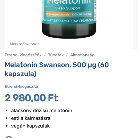
Márka:
Swanson
Étrend-kiegészítők
/
Tünetek
/
Álmatlanság
Melatonin Swanson, 500 µg (60
kapszula)
Étrend-kiegészítő
2 980,00
Ft
alacsony dózisú melatonin
esti alkalmazásra
vegán kapszulák