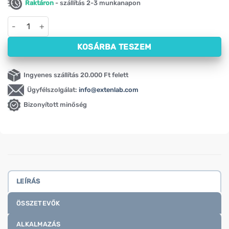
Raktáron
- szállítás 2-3 munkanapon
Melatonin Swanson, 500 µg (60 kapszula) mennyiség
KOSÁRBA TESZEM
Ingyenes szállítás 20.000 Ft felett
Ügyfélszolgálat:
info@extenlab.com
Bizonyított minőség
LEÍRÁS
ÖSSZETEVŐK
ALKALMAZÁS