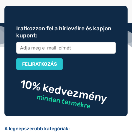
Iratkozzon fel a hírlevélre és kapjon
kupont:
10% kedvezmény
minden termékre
A legnépszerűbb kategóriák: