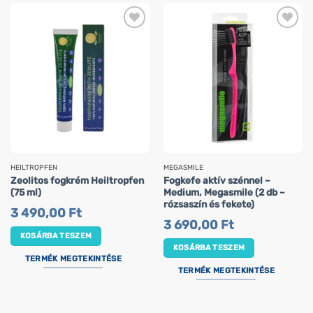
HEILTROPFEN
MEGASMILE
Zeolitos fogkrém Heiltropfen
Fogkefe aktív szénnel –
(75 ml)
Medium, Megasmile (2 db –
rózsaszín és fekete)
3 490,00
Ft
3 690,00
Ft
KOSÁRBA TESZEM
KOSÁRBA TESZEM
TERMÉK MEGTEKINTÉSE
TERMÉK MEGTEKINTÉSE