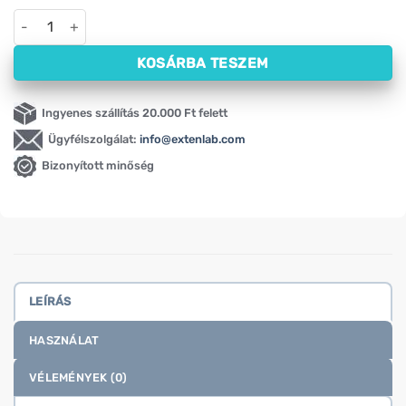
Hidroaktív szónikus fogkefe fej Megasmile (sárga) mennyiség
KOSÁRBA TESZEM
Ingyenes szállítás 20.000 Ft felett
Ügyfélszolgálat:
info@extenlab.com
Bizonyított minőség
LEÍRÁS
HASZNÁLAT
VÉLEMÉNYEK (0)