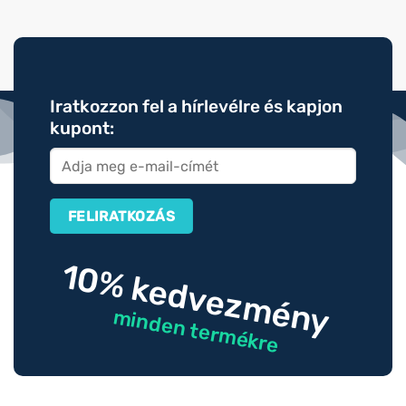
Iratkozzon fel a hírlevélre és kapjon
kupont:
10% kedvezmény
minden termékre