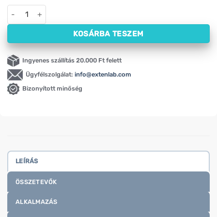
Hawaii Spirulina Oleofarm (90 kapszula) mennyiség
KOSÁRBA TESZEM
Ingyenes szállítás 20.000 Ft felett
Ügyfélszolgálat:
info@extenlab.com
Bizonyított minőség
LEÍRÁS
ÖSSZETEVŐK
ALKALMAZÁS