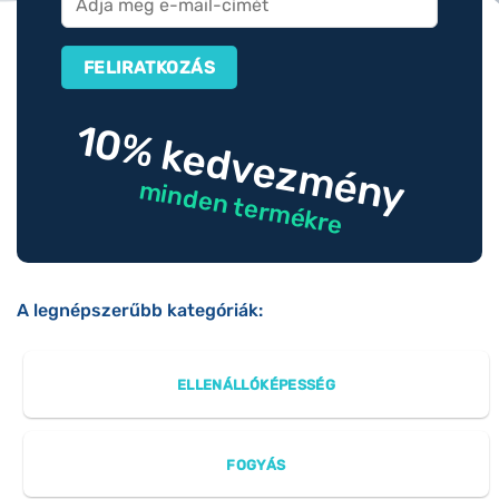
10% kedvezmény
minden termékre
A legnépszerűbb kategóriák:
ELLENÁLLÓKÉPESSÉG
FOGYÁS