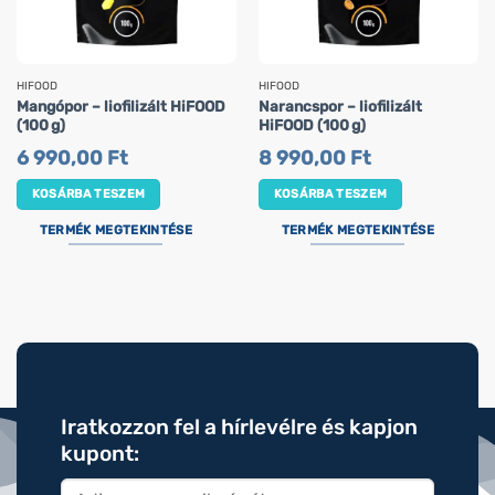
HIFOOD
HIFOOD
Mangópor – liofilizált HiFOOD
Narancspor – liofilizált
(100 g)
HiFOOD (100 g)
6 990,00
Ft
8 990,00
Ft
KOSÁRBA TESZEM
KOSÁRBA TESZEM
TERMÉK MEGTEKINTÉSE
TERMÉK MEGTEKINTÉSE
Iratkozzon fel a hírlevélre és kapjon
kupont: