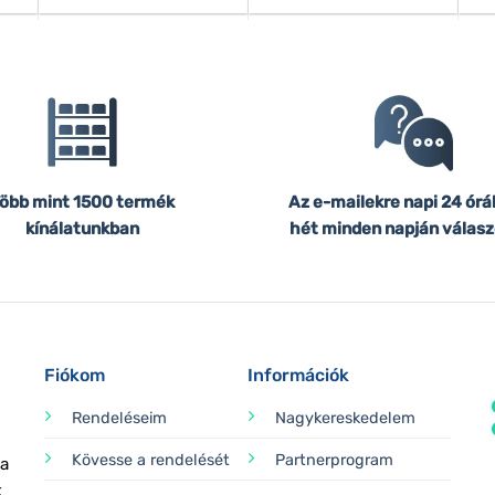
öbb mint 1500 termék
Az e-mailekre napi 24 órá
kínálatunkban
hét minden napján válasz
Fiókom
Információk
Rendeléseim
Nagykereskedelem
Kövesse a rendelését
Partnerprogram
 a
k