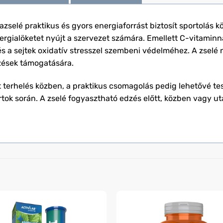
azselé praktikus és gyors energiaforrást biztosít sportolás 
rgialöketet nyújt a szervezet számára. Emellett C-vitaminnal
 sejtek oxidatív stresszel szembeni védelméhez. A zselé nem
dzések támogatására.
jt terhelés közben, a praktikus csomagolás pedig lehetővé te
ok során. A zselé fogyasztható edzés előtt, közben vagy ut