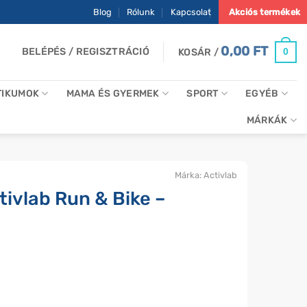
Blog
Rólunk
Kapcsolat
Akciós termékek
0,00
FT
BELÉPÉS / REGISZTRÁCIÓ
0
KOSÁR /
TIKUMOK
MAMA ÉS GYERMEK
SPORT
EGYÉB
MÁRKÁK
Márka:
Activlab
tivlab Run & Bike –