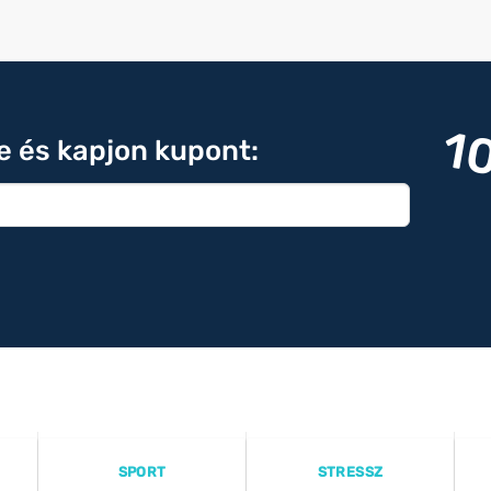
1
re és kapjon kupont:
SPORT
STRESSZ