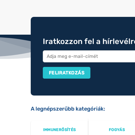
Iratkozzon fel a hírlevél
A legnépszerűbb kategóriák:
IMMUNERŐSÍTÉS
FOGYÁS