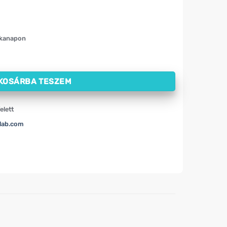
nkanapon
ike – narancs (40 g) mennyiség
KOSÁRBA TESZEM
elett
lab.com