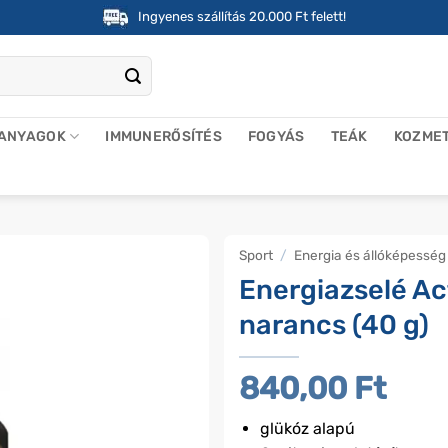
Ingyenes szállítás 20.000 Ft felett!
 ANYAGOK
IMMUNERŐSÍTÉS
FOGYÁS
TEÁK
KOZME
Sport
/
Energia és állóképesség
Energiazselé Ac
narancs (40 g)
840,00
Ft
glükóz alapú