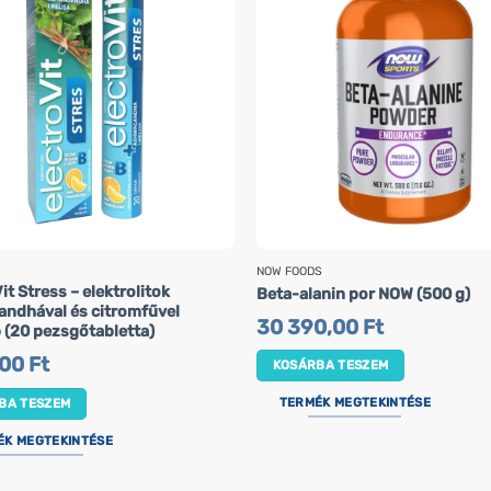
NOW FOODS
it Stress – elektrolitok
Beta-alanin por NOW (500 g)
ndhával és citromfűvel
30 390,00
Ft
b (20 pezsgőtabletta)
,00
Ft
KOSÁRBA TESZEM
TERMÉK MEGTEKINTÉSE
BA TESZEM
ÉK MEGTEKINTÉSE