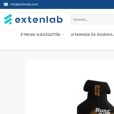
Skip
info@extenlab.com
to
content
Keresés
a
következőre:
ÉTREND-KIEGÉSZÍTŐK
VITAMINOK ÉS ÁSVÁNYI