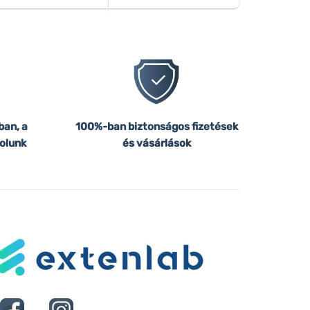
ban, a
100%-ban biztonságos fizetések
olunk
és vásárlások