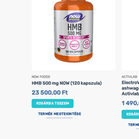
NOW FOODS
ACTIVLAB
ElectroV
HMB 500 mg NOW (120 kapszula)
ashwaga
23 500,00
Ft
Activla
1 490
KOSÁRBA TESZEM
TERMÉK MEGTEKINTÉSE
KOSÁR
TERM