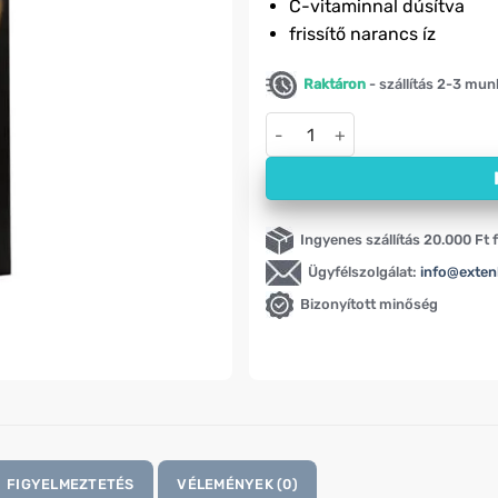
C-vitaminnal dúsítva
frissítő narancs íz
Raktáron
- szállítás 2-3 mu
Energiazselé Activlab Run & B
Ingyenes szállítás 20.000 Ft f
Ügyfélszolgálat:
info@exten
Bizonyított minőség
FIGYELMEZTETÉS
VÉLEMÉNYEK (0)