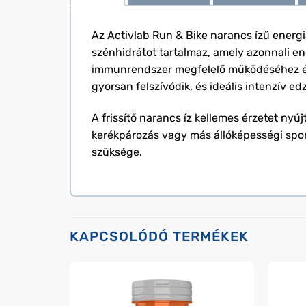
Az Activlab Run & Bike narancs ízű energi
szénhidrátot tartalmaz, amely azonnali ene
immunrendszer megfelelő működéséhez és a
gyorsan felszívódik, és ideális intenzív e
A frissítő narancs íz kellemes érzetet nyú
kerékpározás vagy más állóképességi sport
szüksége.
KAPCSOLÓDÓ TERMÉKEK