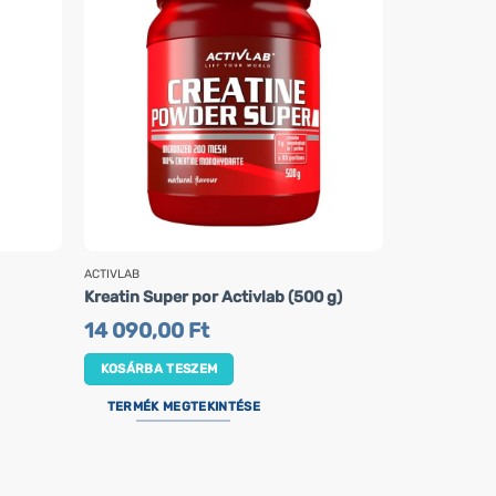
ACTIVLAB
NOW FOODS
MCT olaj NO
Kreatin Super por Activlab (500 g)
lágyzselati
14 090,00
Ft
10 890,
KOSÁRBA TESZEM
KOSÁRBA 
TERMÉK MEGTEKINTÉSE
TERMÉK M