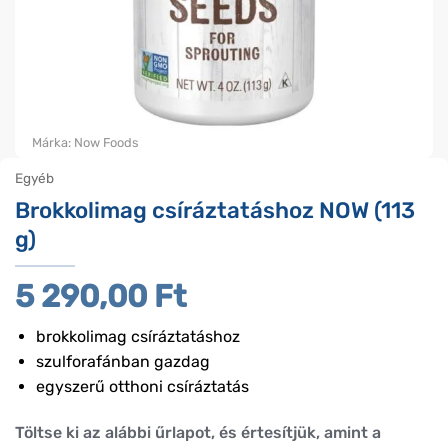
Márka:
Now Foods
Egyéb
Brokkolimag csíráztatáshoz NOW (113
g)
5 290,00
Ft
brokkolimag csíráztatáshoz
szulforafánban gazdag
egyszerű otthoni csíráztatás
Töltse ki az alábbi űrlapot, és értesítjük, amint a