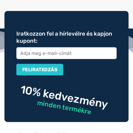
Iratkozzon fel a hírlevélre és kapjon
kupont:
10% kedvezmény
minden termékre