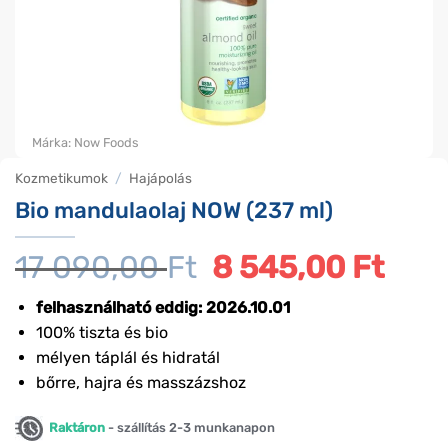
Márka:
Now Foods
Kozmetikumok
/
Hajápolás
Bio mandulaolaj NOW (237 ml)
17 090,00
Ft
Original
8 545,00
Ft
Curre
price
price
was:
is:
felhasználható eddig: 2026.10.01
17
8
100% tiszta és bio
090,00 Ft.
545,0
mélyen táplál és hidratál
bőrre, hajra és masszázshoz
Raktáron
- szállítás 2-3 munkanapon