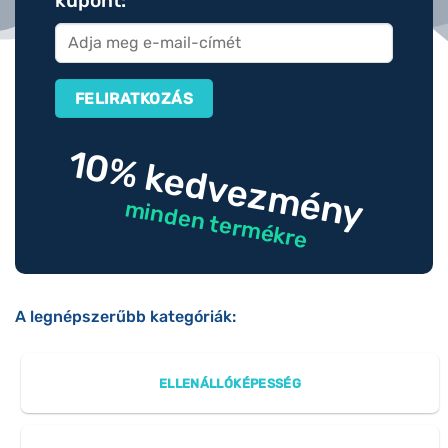
kupont:
10% kedvezmény
minden termékre
A legnépszerűbb kategóriák:
ELLENÁLLÓKÉPESSÉG