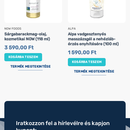
NOW FOODS
ALPA
Sárgabarackmag-olaj,
Alpa vadgesztenyés
kozmetikai NOW (118 ml)
masszázsgél a nehézláb-
érzés enyhítésére (100 ml)
3 590,00
Ft
1 590,00
Ft
KOSÁRBA TESZEM
KOSÁRBA TESZEM
TERMÉK MEGTEKINTÉSE
TERMÉK MEGTEKINTÉSE
Iratkozzon fel a hírlevélre és kapjon