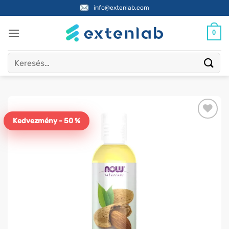
Skip
info@extenlab.com
to
content
0
Keresés
a
következőre:
Kedvezmény - 50 %