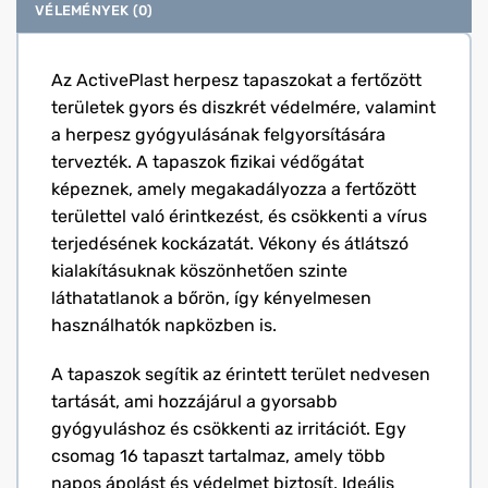
VÉLEMÉNYEK (0)
Az ActivePlast herpesz tapaszokat a fertőzött
területek gyors és diszkrét védelmére, valamint
a herpesz gyógyulásának felgyorsítására
tervezték. A tapaszok fizikai védőgátat
képeznek, amely megakadályozza a fertőzött
területtel való érintkezést, és csökkenti a vírus
terjedésének kockázatát. Vékony és átlátszó
kialakításuknak köszönhetően szinte
láthatatlanok a bőrön, így kényelmesen
használhatók napközben is.
A tapaszok segítik az érintett terület nedvesen
tartását, ami hozzájárul a gyorsabb
gyógyuláshoz és csökkenti az irritációt. Egy
csomag 16 tapaszt tartalmaz, amely több
napos ápolást és védelmet biztosít. Ideális