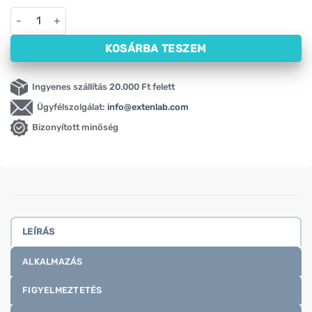
Átlátszó herpesz tapasz ActivePlast (16 db) mennyiség
KOSÁRBA TESZEM
Ingyenes szállítás 20.000 Ft felett
Ügyfélszolgálat:
info@extenlab.com
Bizonyított minőség
LEÍRÁS
ALKALMAZÁS
FIGYELMEZTETÉS