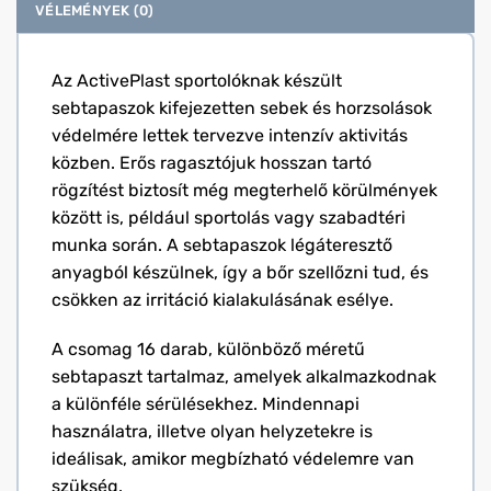
VÉLEMÉNYEK (0)
Az ActivePlast sportolóknak készült
sebtapaszok kifejezetten sebek és horzsolások
védelmére lettek tervezve intenzív aktivitás
közben. Erős ragasztójuk hosszan tartó
rögzítést biztosít még megterhelő körülmények
között is, például sportolás vagy szabadtéri
munka során. A sebtapaszok légáteresztő
anyagból készülnek, így a bőr szellőzni tud, és
csökken az irritáció kialakulásának esélye.
A csomag 16 darab, különböző méretű
sebtapaszt tartalmaz, amelyek alkalmazkodnak
a különféle sérülésekhez. Mindennapi
használatra, illetve olyan helyzetekre is
ideálisak, amikor megbízható védelemre van
szükség.