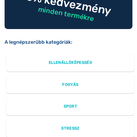
10% kedvezmény
minden termékre
A legnépszerűbb kategóriák:
ELLENÁLLÓKÉPESSÉG
FOGYÁS
SPORT
STRESSZ