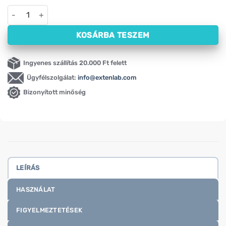
ActivePlast sebtapasz sportolóknak (16 db) mennyiség
KOSÁRBA TESZEM
Ingyenes szállítás 20.000 Ft felett
Ügyfélszolgálat:
info@extenlab.com
Bizonyított minőség
LEÍRÁS
HASZNÁLAT
FIGYELMEZTETÉSEK