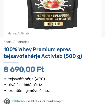
Márka:
Activlab
Sport
/
Fehérjék
100% Whey Premium epres
tejsavófehérje Activlab (500 g)
8 690,00
Ft
tejsavófehérje (WPC)
kiváló oldódás és íz
izomtömeg-növeléshez
Raktáron
- szállítás 2-3 munkanapon