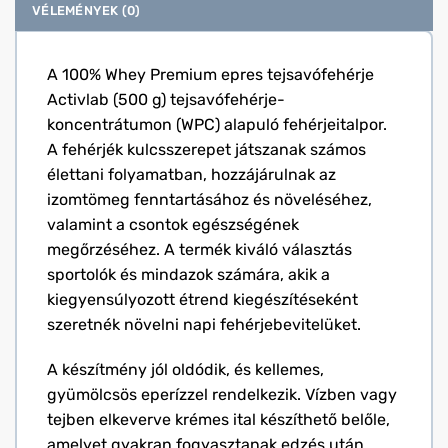
VÉLEMÉNYEK (0)
A 100% Whey Premium epres tejsavófehérje
Activlab (500 g) tejsavófehérje-
koncentrátumon (WPC) alapuló fehérjeitalpor.
A fehérjék kulcsszerepet játszanak számos
élettani folyamatban, hozzájárulnak az
izomtömeg fenntartásához és növeléséhez,
valamint a csontok egészségének
megőrzéséhez. A termék kiváló választás
sportolók és mindazok számára, akik a
kiegyensúlyozott étrend kiegészítéseként
szeretnék növelni napi fehérjebevitelüket.
A készítmény jól oldódik, és kellemes,
gyümölcsös eperízzel rendelkezik. Vízben vagy
tejben elkeverve krémes ital készíthető belőle,
amelyet gyakran fogyasztanak edzés után