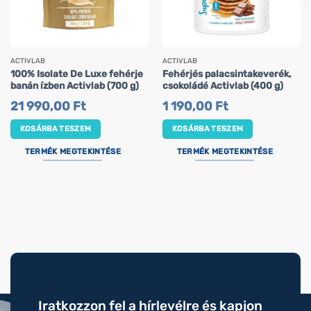
ACTIVLAB
ACTIVLAB
100% Isolate De Luxe fehérje
Fehérjés palacsintakeverék,
banán ízben Activlab (700 g)
csokoládé Activlab (400 g)
21 990,00
Ft
1 190,00
Ft
KOSÁRBA TESZEM
KOSÁRBA TESZEM
TERMÉK MEGTEKINTÉSE
TERMÉK MEGTEKINTÉSE
Iratkozzon fel a hírlevélre és kapjon