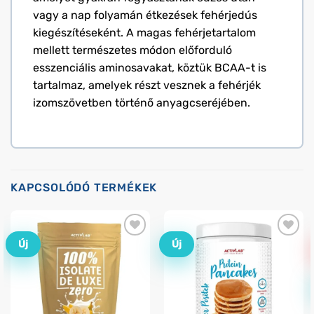
vagy a nap folyamán étkezések fehérjedús
kiegészítéseként. A magas fehérjetartalom
mellett természetes módon előforduló
esszenciális aminosavakat, köztük BCAA-t is
tartalmaz, amelyek részt vesznek a fehérjék
izomszövetben történő anyagcseréjében.
KAPCSOLÓDÓ TERMÉKEK
Új
Új