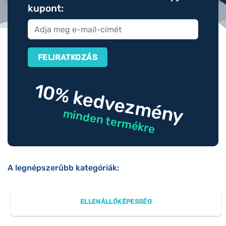
kupont:
10% kedvezmény
minden termékre
A legnépszerűbb kategóriák:
ELLENÁLLÓKÉPESSÉG