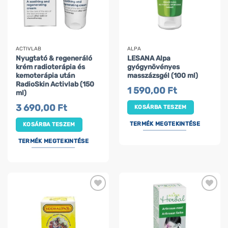
ACTIVLAB
ALPA
Nyugtató & regeneráló
LESANA Alpa
krém radioterápia és
gyógynövényes
kemoterápia után
masszázsgél (100 ml)
RadioSkin Activlab (150
1 590,00
Ft
ml)
3 690,00
Ft
KOSÁRBA TESZEM
TERMÉK MEGTEKINTÉSE
KOSÁRBA TESZEM
TERMÉK MEGTEKINTÉSE