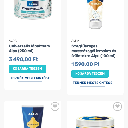
ALPA
ALPA
Univerzális lóbalzsam
Szegfűszeges
Alpa (250 ml)
masszázsgél izmokra és
ízületekre Alpa (100 ml)
3 490,00
Ft
1 590,00
Ft
KOSÁRBA TESZEM
KOSÁRBA TESZEM
TERMÉK MEGTEKINTÉSE
TERMÉK MEGTEKINTÉSE