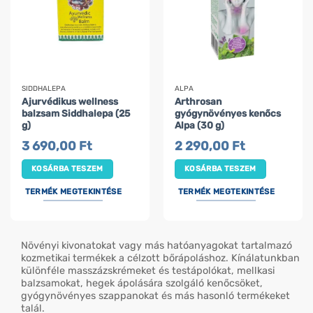
SIDDHALEPA
ALPA
Ajurvédikus wellness
Arthrosan
balzsam Siddhalepa (25
gyógynövényes kenőcs
g)
Alpa (30 g)
3 690,00
Ft
2 290,00
Ft
KOSÁRBA TESZEM
KOSÁRBA TESZEM
TERMÉK MEGTEKINTÉSE
TERMÉK MEGTEKINTÉSE
Növényi kivonatokat vagy más hatóanyagokat tartalmazó
kozmetikai termékek a célzott bőrápoláshoz. Kínálatunkban
különféle masszázskrémeket és testápolókat, mellkasi
balzsamokat, hegek ápolására szolgáló kenőcsöket,
gyógynövényes szappanokat és más hasonló termékeket
talál.