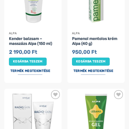
ALPA
ALPA
Kender balzsam –
Pamenol mentolos krém
masszázs Alpa (150 ml)
Alpa (40 g)
2 190,00
Ft
950,00
Ft
KOSÁRBA TESZEM
KOSÁRBA TESZEM
TERMÉK MEGTEKINTÉSE
TERMÉK MEGTEKINTÉSE