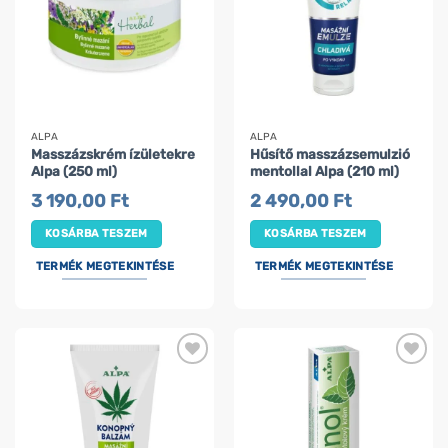
ALPA
ALPA
Masszázskrém ízületekre
Hűsítő masszázsemulzió
Alpa (250 ml)
mentollal Alpa (210 ml)
3 190,00
Ft
2 490,00
Ft
KOSÁRBA TESZEM
KOSÁRBA TESZEM
TERMÉK MEGTEKINTÉSE
TERMÉK MEGTEKINTÉSE