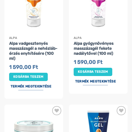
ALPA
ALPA
Alpa vadgesztenyés
Alpa gyógynövényes
masszázsgél a nehézláb-
masszázsgél fekete
érzés enyhítésére (100
nadálytővel (100 ml)
ml)
1 590,00
Ft
1 590,00
Ft
KOSÁRBA TESZEM
KOSÁRBA TESZEM
TERMÉK MEGTEKINTÉSE
TERMÉK MEGTEKINTÉSE