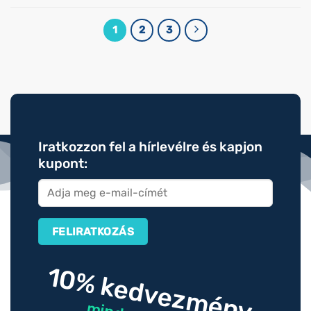
1
2
3
Iratkozzon fel a hírlevélre és kapjon
kupont:
10% kedvezmény