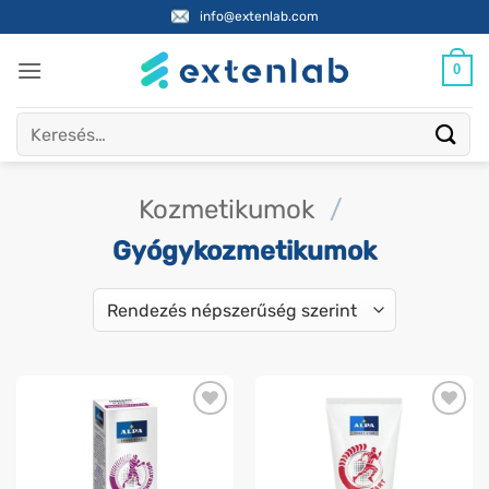
Skip
info@extenlab.com
to
content
0
Keresés
a
következőre:
Kozmetikumok
/
Gyógykozmetikumok