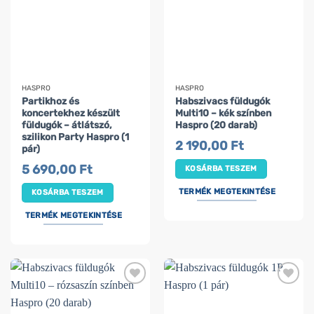
HASPRO
HASPRO
Partikhoz és
Habszivacs füldugók
koncertekhez készült
Multi10 – kék színben
füldugók – átlátszó,
Haspro (20 darab)
szilikon Party Haspro (1
2 190,00
Ft
pár)
5 690,00
Ft
KOSÁRBA TESZEM
TERMÉK MEGTEKINTÉSE
KOSÁRBA TESZEM
TERMÉK MEGTEKINTÉSE