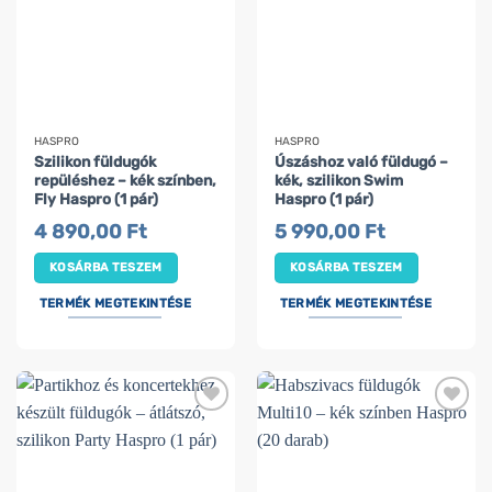
HASPRO
HASPRO
Szilikon füldugók
Úszáshoz való füldugó –
repüléshez – kék színben,
kék, szilikon Swim
Fly Haspro (1 pár)
Haspro (1 pár)
4 890,00
Ft
5 990,00
Ft
KOSÁRBA TESZEM
KOSÁRBA TESZEM
TERMÉK MEGTEKINTÉSE
TERMÉK MEGTEKINTÉSE