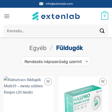
Skip
info@extenlab.com
to
content
0
Keresés
a
következőre:
Egyéb
/
Füldugók