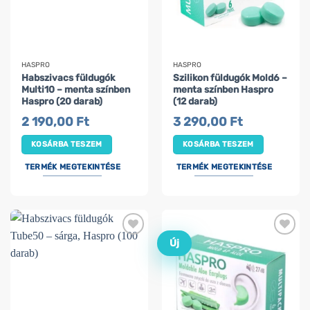
HASPRO
HASPRO
Habszivacs füldugók
Szilikon füldugók Mold6 –
Multi10 – menta színben
menta színben Haspro
Haspro (20 darab)
(12 darab)
2 190,00
Ft
3 290,00
Ft
KOSÁRBA TESZEM
KOSÁRBA TESZEM
TERMÉK MEGTEKINTÉSE
TERMÉK MEGTEKINTÉSE
Új