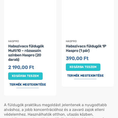
HASPRO
HASPRO
Habszivacs füldugók
Habszivacs füldugók 1P
Multi10 – rózsaszín
Haspro (1 pár)
színben Haspro (20
390,00
Ft
darab)
2 190,00
Ft
KOSÁRBA TESZEM
TERMÉK MEGTEKINTÉSE
KOSÁRBA TESZEM
TERMÉK MEGTEKINTÉSE
A füldugók praktikus megoldást jelentenek a nyugodtabb
alváshoz, a jobb koncentrációhoz és a zavaró zajok elleni
védelemhez. Használhatók otthon, utazás közben,