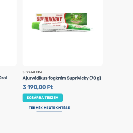
SIDDHALEPA
MEGASMILE
Oral
Hidroaktív 
Ajurvédikus fogkrém Suprivicky (70 g)
Megasmile (
3 190,00
Ft
6 490,0
KOSÁRBA TESZEM
KOSÁRBA 
TERMÉK MEGTEKINTÉSE
TERMÉK M