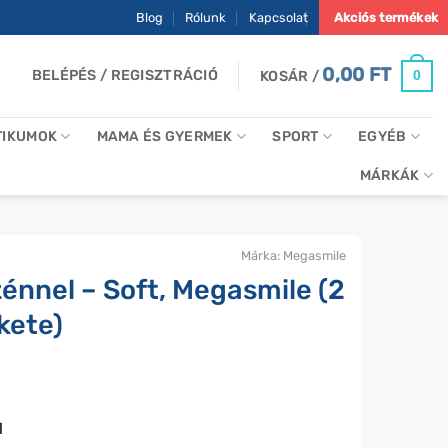
Blog
Rólunk
Kapcsolat
Akciós termékek
0,00
FT
BELÉPÉS / REGISZTRÁCIÓ
0
KOSÁR /
TIKUMOK
MAMA ÉS GYERMEK
SPORT
EGYÉB
MÁRKÁK
Márka:
Megasmile
zénnel – Soft, Megasmile (2
kete)
l