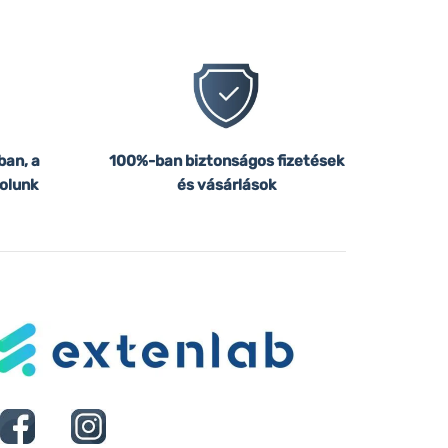
ban, a
100%-ban biztonságos fizetések
olunk
és vásárlások