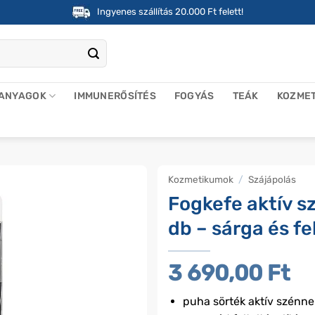
Ingyenes szállítás 20.000 Ft felett!
 ANYAGOK
IMMUNERŐSÍTÉS
FOGYÁS
TEÁK
KOZME
Kozmetikumok
/
Szájápolás
Fogkefe aktív s
db – sárga és fe
3 690,00
Ft
puha sörték aktív szénne