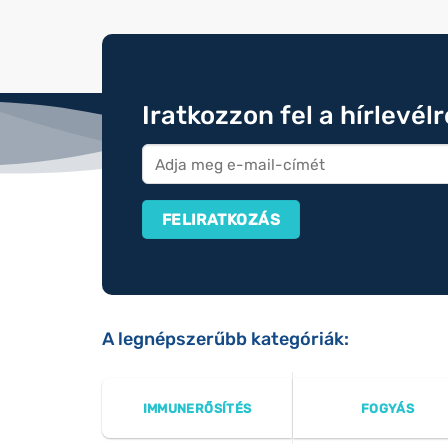
Iratkozzon fel a hírlevél
A legnépszerűbb kategóriák:
IMMUNERŐSÍTÉS
FOGYÁS