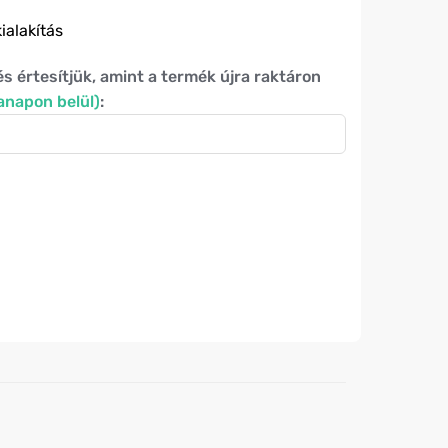
ialakítás
 és értesítjük, amint a termék újra raktáron
anapon belül)
: