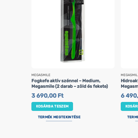
MEGASMILE
MEGASMIL
Fogkefe aktív szénnel – Medium,
Hidroakt
Megasmile (2 darab – zöld és fekete)
Megasmi
3 690,00
Ft
6 490
KOSÁRBA TESZEM
KOSÁR
TERMÉK MEGTEKINTÉSE
TERM