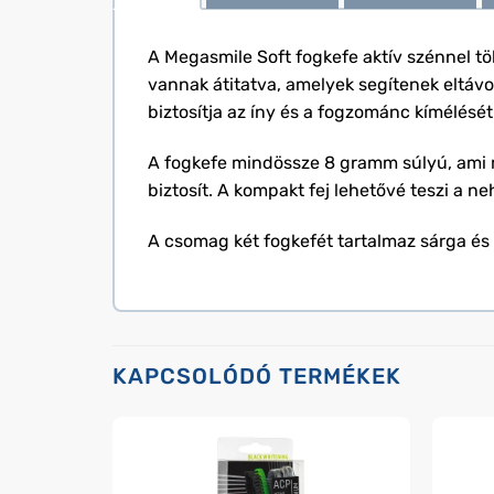
A Megasmile Soft fogkefe aktív szénnel tö
vannak átitatva, amelyek segítenek eltávol
biztosítja az íny és a fogzománc kímélését
A fogkefe mindössze 8 gramm súlyú, ami 
biztosít. A kompakt fej lehetővé teszi a neh
A csomag két fogkefét tartalmaz sárga és
KAPCSOLÓDÓ TERMÉKEK