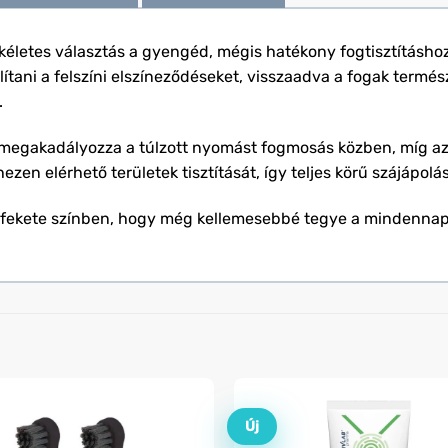
kéletes választás a gyengéd, mégis hatékony fogtisztításhoz
ítani a felszíni elszíneződéseket, visszaadva a fogak termés
.
megakadályozza a túlzott nyomást fogmosás közben, míg a
ezen elérhető területek tisztítását, így teljes körű szájápolás
 fekete színben, hogy még kellemesebbé tegye a mindennapi 
Új