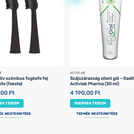
E
ACTIVLAB
ív szónikus fogkefe fej
Szájszárazság elleni gél – Radi
le (fekete)
Activlab Pharma (30 ml)
,00
Ft
4 190,00
Ft
BA TESZEM
KOSÁRBA TESZEM
ÉK MEGTEKINTÉSE
TERMÉK MEGTEKINTÉSE