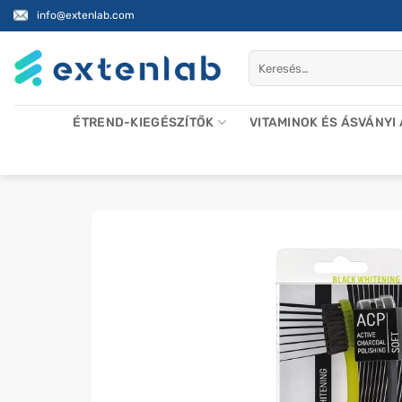
Skip
info@extenlab.com
to
content
Keresés
a
következőre:
ÉTREND-KIEGÉSZÍTŐK
VITAMINOK ÉS ÁSVÁNYI