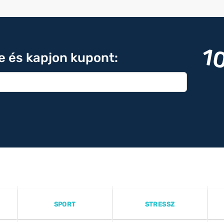
1
re és kapjon kupont:
SPORT
STRESSZ