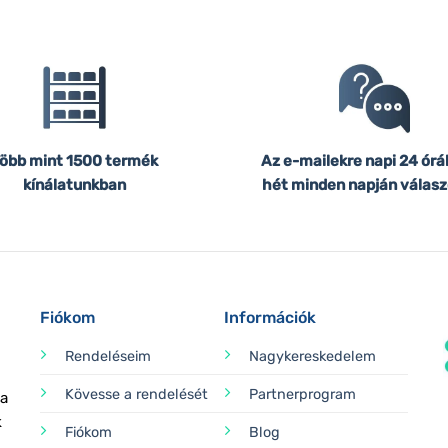
öbb mint 1500 termék
Az e-mailekre napi 24 órá
kínálatunkban
hét minden napján válasz
Fiókom
Információk
Rendeléseim
Nagykereskedelem
Kövesse a rendelését
Partnerprogram
 a
k
Fiókom
Blog