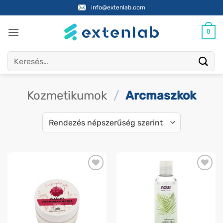
Skip
info@extenlab.com
to
content
0
Keresés
a
következőre:
Kozmetikumok
/
Arcmaszkok