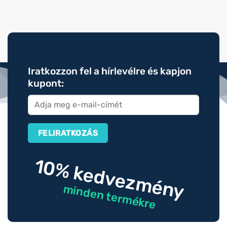
Iratkozzon fel a hírlevélre és kapjon
kupont:
10% kedvezmény
minden termékre