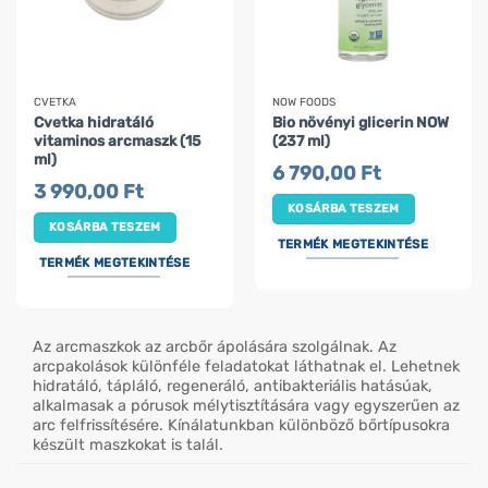
CVETKA
NOW FOODS
Cvetka hidratáló
Bio növényi glicerin NOW
vitaminos arcmaszk (15
(237 ml)
ml)
6 790,00
Ft
3 990,00
Ft
KOSÁRBA TESZEM
KOSÁRBA TESZEM
TERMÉK MEGTEKINTÉSE
TERMÉK MEGTEKINTÉSE
Az arcmaszkok az arcbőr ápolására szolgálnak. Az
arcpakolások különféle feladatokat láthatnak el. Lehetnek
hidratáló, tápláló, regeneráló, antibakteriális hatásúak,
alkalmasak a pórusok mélytisztítására vagy egyszerűen az
arc felfrissítésére. Kínálatunkban különböző bőrtípusokra
készült maszkokat is talál.